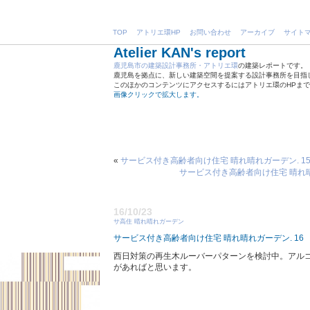
TOP
アトリエ環HP
お問い合わせ
アーカイブ
サイト
Atelier KAN's report
鹿児島市の建築設計事務所・アトリエ環
の建築レポートです。
鹿児島を拠点に、新しい建築空間を提案する設計事務所を目指
このほかのコンテンツにアクセスするにはアトリエ環のHPま
画像クリックで拡大します。
«
サービス付き高齢者向け住宅 晴れ晴れガーデン. 1
サービス付き高齢者向け住宅 晴れ晴
16/10/23
サ高住 晴れ晴れガーデン
サービス付き高齢者向け住宅 晴れ晴れガーデン. 16
西日対策の再生木ルーバーパターンを検討中。アル
があればと思います。