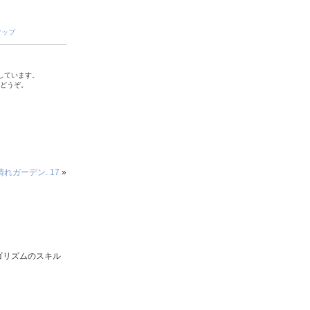
マップ
しています。
でどうぞ。
5
れガーデン. 17
»
ゴリズムのスキル