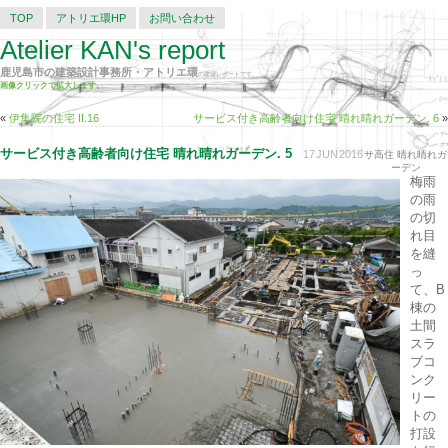
TOP
アトリエ環HP
お問い合わせ
Atelier KAN's report
鹿児島市の建築設計事務所・アトリエ環
の建築レポートです。
画像クリックで拡大します。
«
伊集院の住宅 II.16
サービス付き高齢者向け住宅 晴れ晴れガーデン. 6
»
サービス付き高齢者向け住宅 晴れ晴れガーデン. 5
17
JUN
2016
サ高住 晴れ晴れガ
ーデン
梅雨
の雨
の切
れ目
を縫
っ
て、B
棟の
土間
スラ
ブコ
ンク
リー
トの
打設