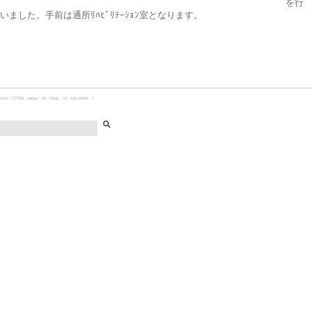
を行
いました。手前は通所ﾘﾊﾋﾞﾘﾃｰｼｮﾝ室となります。
total：577591, yeday：49, today：16, now online：1