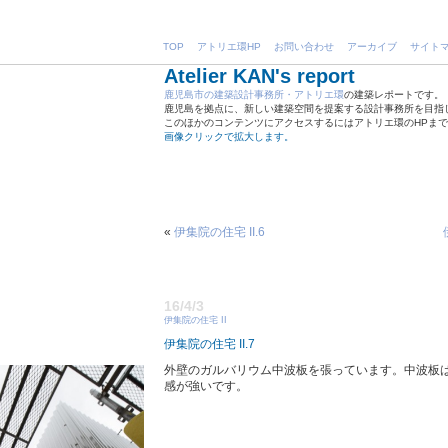
TOP
アトリエ環HP
お問い合わせ
アーカイブ
サイト
Atelier KAN's report
鹿児島市の建築設計事務所・アトリエ環
の建築レポートです。
鹿児島を拠点に、新しい建築空間を提案する設計事務所を目指
このほかのコンテンツにアクセスするにはアトリエ環のHPま
画像クリックで拡大します。
«
伊集院の住宅 II.6
16/4/3
伊集院の住宅 II
伊集院の住宅 II.7
外壁のガルバリウム中波板を張っています。中波板
感が強いです。