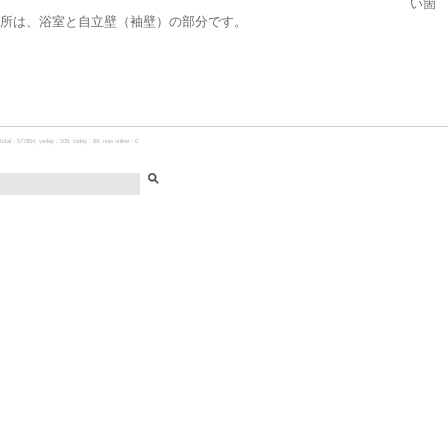
い箇
所は、浴室と自立壁（袖壁）の部分です。
total：577854, yeday：108, today：89, now online：0