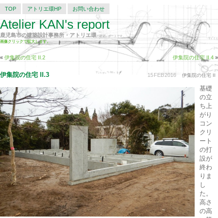
TOP
アトリエ環HP
お問い合わせ
Atelier KAN's report
鹿児島市の建築設計事務所・アトリエ環
の建築レポートです。
画像クリックで拡大します。
«
伊集院の住宅 II.2
伊集院の住宅 II.4
»
伊集院の住宅 II.3
15
FEB
2016
伊集院の住宅 II
基礎
の立
ち上
がり
コン
クリ
ート
の打
設が
終わ
りま
し
た。
高さ
の高