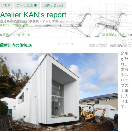
TOP
アトリエ環HP
お問い合わせ
Atelier KAN's report
鹿児島市の建築設計事務所・アトリエ環
の建築レポートです。
画像クリックで拡大します。
«
薩摩川内の住宅.15
薩摩川内の住宅.17
»
薩摩川内の住宅.16
22
DEC
2015
薩摩川内の住宅
足場
が外
れ、
階段
やス
ロー
プの
工事
に入
りま
す。