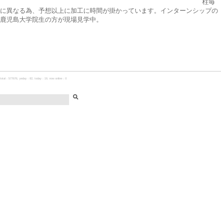
柱毎
に異なる為、予想以上に加工に時間が掛かっています。インターンシップの
鹿児島大学院生の方が現場見学中。
total：577676, yeday：82, today：19, now online：0