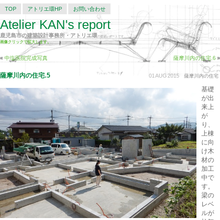
TOP
アトリエ環HP
お問い合わせ
Atelier KAN's report
鹿児島市の建築設計事務所・アトリエ環
の建築レポートです。
画像クリックで拡大します。
«
中塩医院完成写真
薩摩川内の住宅.6
»
薩摩川内の住宅.5
01
AUG
2015
薩摩川内の住宅
基礎
が出
来上
が
り、
上棟
に向
け木
材の
加工
中で
す。
梁の
レベ
ルが