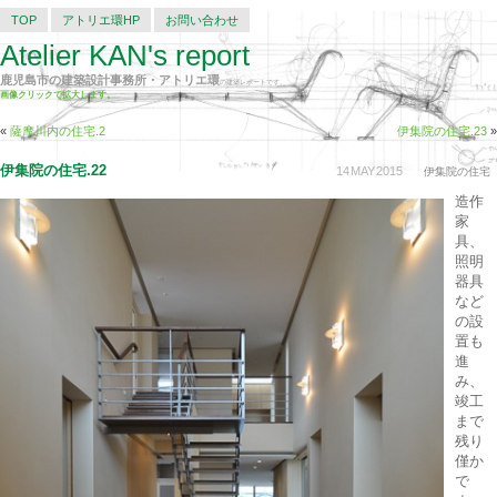
TOP
アトリエ環HP
お問い合わせ
Atelier KAN's report
鹿児島市の建築設計事務所・アトリエ環
の建築レポートです。
画像クリックで拡大します。
«
薩摩川内の住宅.2
伊集院の住宅.23
»
伊集院の住宅.22
14
MAY
2015
伊集院の住宅
造作
家
具、
照明
器具
など
の設
置も
進
み、
竣工
まで
残り
僅か
で