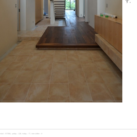
す。
total：577981, yeday：139, today：77, now online：0