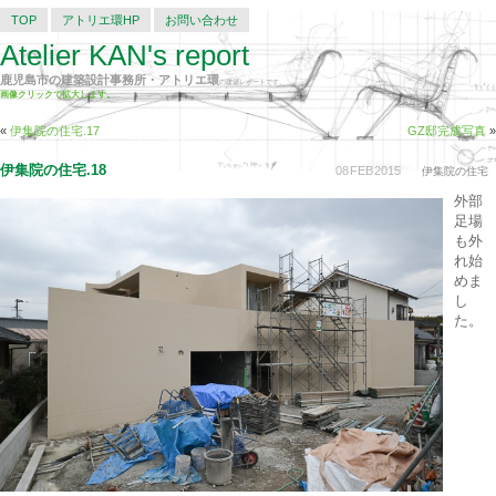
TOP
アトリエ環HP
お問い合わせ
Atelier KAN's report
鹿児島市の建築設計事務所・アトリエ環
の建築レポートです。
画像クリックで拡大します。
«
伊集院の住宅.17
GZ邸完成写真
»
伊集院の住宅.18
08
FEB
2015
伊集院の住宅
外部
足場
も外
れ始
めま
し
た。