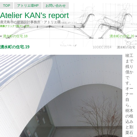
TOP
アトリエ環HP
お問い合わせ
Atelier KAN's report
鹿児島市の建築設計事務所・アトリエ環
の建築レポートです。
画像クリックで拡大します。
«
湧水町の住宅.18
湧水町の住宅.20
»
湧水町の住宅.19
10
DEC
2014
湧水町の住宅
竣工
まで
残り
僅か
で
す。
オー
ナー
自
ら、
樹木
の植
込み
と割
栗石