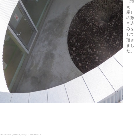
（地
元
産）
の敷
き込
みを
して
頂き
まし
た。
total：577576, yeday：49, today：1, now online：0