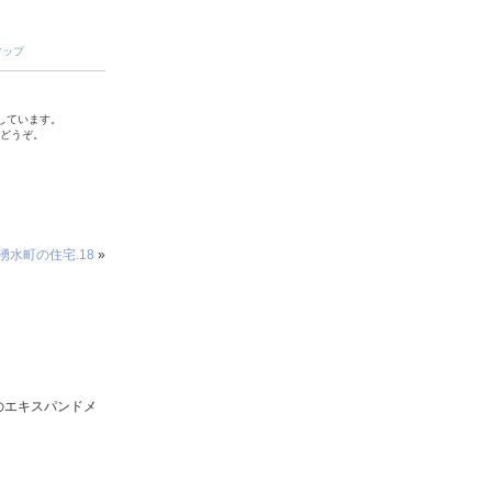
マップ
しています。
でどうぞ。
湧水町の住宅.18
»
のエキスパンドメ