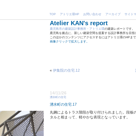
TOP
アトリエ環HP
お問い合わせ
アーカイブ
サイト
Atelier KAN's report
鹿児島市の建築設計事務所・アトリエ環
の建築レポートです。
鹿児島を拠点に、新しい建築空間を提案する設計事務所を目指
このほかのコンテンツにアクセスするにはアトリエ環のHPま
画像クリックで拡大します。
«
伊集院の住宅.12
14/11/26
湧水町の住宅
湧水町の住宅.17
丸鋼によるトラス階段が取り付けられました。段板
タルと相まって、軽やかな表現となっています。