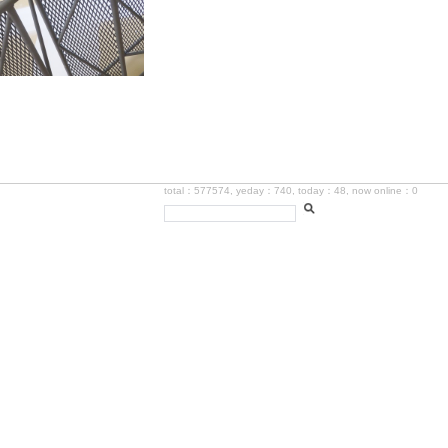
total：577574, yeday：740, today：48, now online：0