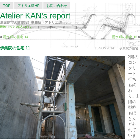
TOP
アトリエ環HP
お問い合わせ
Atelier KAN's report
鹿児島市の建築設計事務所・アトリエ環
の建築レポートです。
画像クリックで拡大します。
«
湧水町の住宅.14
湧水町の住宅.15
»
伊集院の住宅.11
15
NOV
2014
伊集院の住宅
2階の
コン
クリ
ート
打ち
も終
わ
り、1
階の
型枠
もほ
とん
ど外
れて
いま