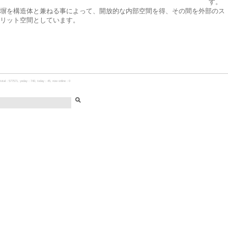
す。
塀を構造体と兼ねる事によって、開放的な内部空間を得、その間を外部のス
リット空間としています。
total：577571, yeday：740, today：45, now online：0