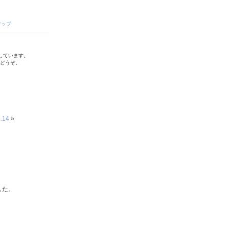
マップ
しています。
でどうぞ。
14
»
した。