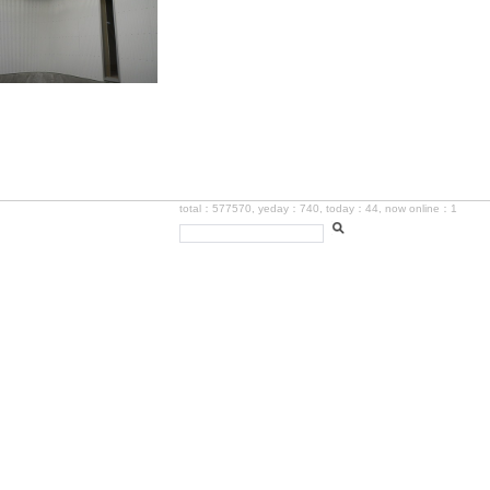
total：577570, yeday：740, today：44, now online：1