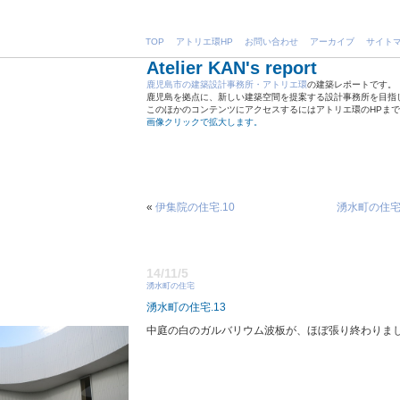
TOP
アトリエ環HP
お問い合わせ
アーカイブ
サイト
Atelier KAN's report
鹿児島市の建築設計事務所・アトリエ環
の建築レポートです。
鹿児島を拠点に、新しい建築空間を提案する設計事務所を目指
このほかのコンテンツにアクセスするにはアトリエ環のHPま
画像クリックで拡大します。
«
伊集院の住宅.10
湧水町の住宅.
14/11/5
湧水町の住宅
湧水町の住宅.13
中庭の白のガルバリウム波板が、ほぼ張り終わりま