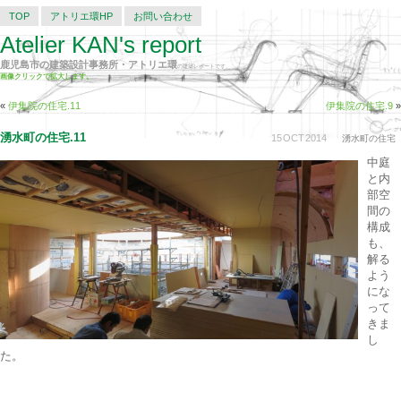
TOP
アトリエ環HP
お問い合わせ
Atelier KAN's report
鹿児島市の建築設計事務所・アトリエ環
の建築レポートです。
画像クリックで拡大します。
«
伊集院の住宅.11
伊集院の住宅.9
»
湧水町の住宅.11
15
OCT
2014
湧水町の住宅
中庭
と内
部空
間の
構成
も、
解る
よう
にな
って
きま
し
た。