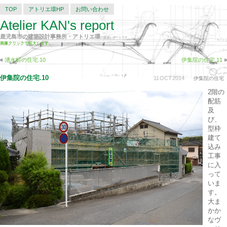
TOP
アトリエ環HP
お問い合わせ
Atelier KAN's report
鹿児島市の建築設計事務所・アトリエ環
の建築レポートです。
画像クリックで拡大します。
«
湧水町の住宅.10
伊集院の住宅.11
»
伊集院の住宅.10
11
OCT
2014
伊集院の住宅
2階の
配筋
及
び、
型枠
建て
込み
工事
に入
って
いま
す。
大ま
かか
なヴ