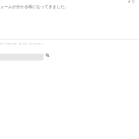
ォリ
ュームが分かる様になってきました。
total：577890, yeday：108, today：125, now online：0