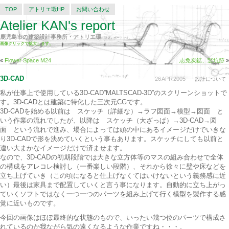
TOP
アトリエ環HP
お問い合わせ
Atelier KAN's report
鹿児島市の建築設計事務所・アトリエ環
の建築レポートです。
画像クリックで拡大します。
«
Flower Space M24
志免炭鉱、竪坑跡
»
3D-CAD
26
APR
2005
設計について
私が仕事上で使用している3D-CAD”MALTSCAD-3D”のスクリーンショットで
す。3D-CADとは建築に特化した三次元CGです。
3D-CADを始める以前は スケッチ（詳細な）→ラフ図面→模型→図面 と
いう作業の流れでしたが、以降は スケッチ（大ざっぱ）→3D-CAD→図
面 という流れで進み、場合によっては頭の中にあるイメージだけでいきな
り3D-CADで形を決めていくという事もあります。スケッチにしても以前と
違い大まかなイメージだけで済ませます。
なので、3D-CADの初期段階では大きな立方体等のマスの組み合わせで全体
の構成をアレコレ検討し（一番楽しい段階）、それから徐々に壁や床などを
立ち上げていき（この頃になると仕上げなくてはいけないという義務感に近
い）最後は家具まで配置していくと言う事になります。自動的に立ち上がっ
ていくソフトではなく一つ一つのパーツを組み上げて行く模型を製作する感
覚に近いものです。
今回の画像はほぼ最終的な状態のもので、いったい幾つ位のパーツで構成さ
れているのか我ながら気の遠くなるような作業ですね・・・。