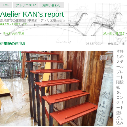
TOP
アトリエ環HP
お問い合わせ
Atelier KAN's report
鹿児島市の建築設計事務所・アトリエ環
の建築レポートです。
画像クリックで拡大します。
«
湧水町の住宅.6
湧水町の住宅.7
»
伊集院の住宅.8
05
SEP
2014
伊集院の住宅
片持
ちの
スチ
ール
プレ
ート
階段
板
を、
コン
クリ
ート
壁に
打ち
込み