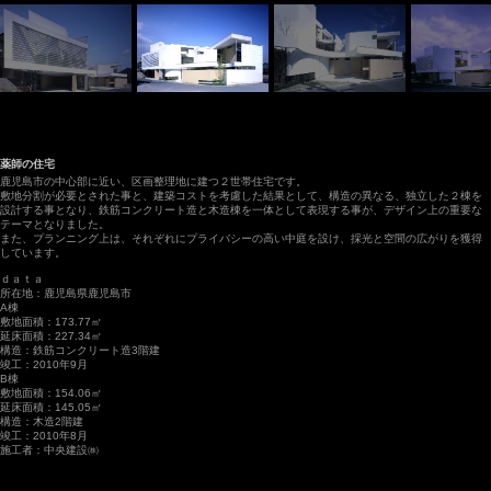
薬師の住宅
鹿児島市の中心部に近い、区画整理地に建つ２世帯住宅です。
敷地分割が必要とされた事と、建築コストを考慮した結果として、構造の異なる、独立した２棟を
設計する事となり、鉄筋コンクリート造と木造棟を一体として表現する事が、デザイン上の重要な
テーマとなりました。
また、プランニング上は、それぞれにプライバシーの高い中庭を設け、採光と空間の広がりを獲得
しています。
ｄａｔａ
所在地：鹿児島県鹿児島市
A棟
敷地面積：173.77㎡
延床面積：227.34㎡
構造：鉄筋コンクリート造3階建
竣工：2010年9月
B棟
敷地面積：154.06㎡
延床面積：145.05㎡
構造：木造2階建
竣工：2010年8月
施工者：中央建設㈱