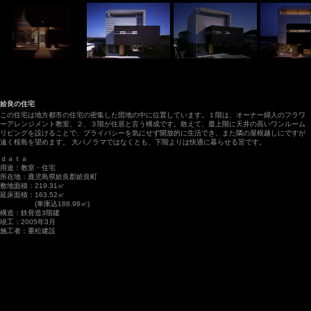
姶良の住宅
この住宅は地方都市の住宅の密集した団地の中に位置しています。１階は、オーナー婦人のフラワ
ーアレンジメント教室、２、３階が住居と言う構成です。敢えて、最上階に天井の高いワンルーム
リビングを設けることで、プライバシーを気にせず開放的に生活でき、また隣の屋根越しにですが
遠く桜島を望めます。 大パノラマではなくとも、下階よりは快適に暮らせる筈です。
ｄａｔａ
用途：教室・住宅
所在地：鹿児島県姶良郡姶良町
敷地面積：219.31㎡
延床面積：163.52㎡
(車庫込188.98㎡)
構造：鉄骨造3階建
竣工：2005年3月
施工者：重松建設