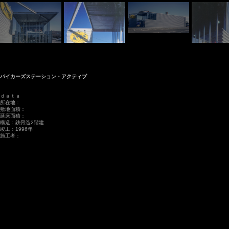
バイカーズステーション・アクティブ
ｄａｔａ
所在地：
敷地面積：
延床面積：
構造：鉄骨造2階建
竣工：1996年
施工者：